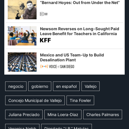
“Bernard Hoyes: Out from Under the Net”
Newsom Reverses on Long-Sought Paid
Leave Benefit for Teachers in California
Mexico and US Team-Up to Build
Desalination Plant
negocio
gobierno
en español
Vallejo
Concejo Municipal de Vallejo
Tina Fowler
Juliana Preciado
Mina Loera-Diaz
Charles Palmares
Veronica Nebb
Diosdado “J.R.” Matulac