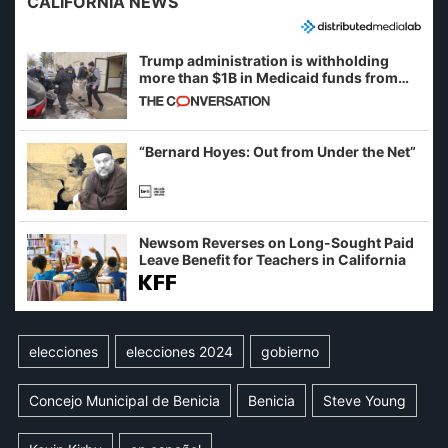
CALIFORNIA NEWS
Trump administration is withholding
more than $1B in Medicaid funds from
California and Minnesota, in latest
example of weaponizing real and
imagined fraud
“Bernard Hoyes: Out from Under the Net”
Newsom Reverses on Long-Sought Paid
Leave Benefit for Teachers in California
elecciones
elecciones 2024
gobierno
Concejo Municipal de Benicia
Benicia
Steve Young